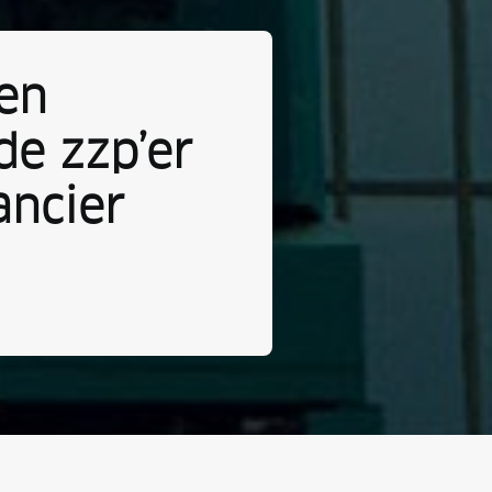
een
de zzp’er
ancier
→