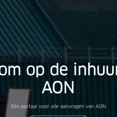
kom
op
de
inhuu
AON
Eén portaal voor alle aanvragen van AON