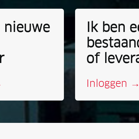
n nieuwe
Ik ben 
bestaan
r
of lever
→
Inloggen 