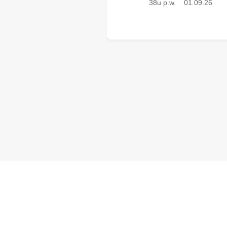
38u p.w.
01.09.26