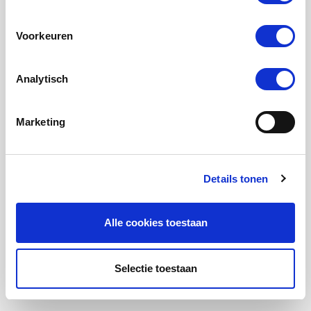
Voorkeuren
Analytisch
Inhuurdesk AON
Marketing
De Inhuurdesk AON is bereikbaar tijdens
kantooruren van 08.30 tot 17.30 uur
Details tonen
T:
+31 (0) 10 7600 900
E:
aon@staffingms.com
Alle cookies toestaan
WhatsApp:
0615097348
Selectie toestaan
Menu