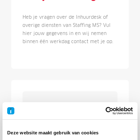
Heb je vragen over de Inhuurdesk of
overige diensten van Staffing MS? Vul
hier jouw gegevens in en wij nemen
binnen één werkdag contact met je op.
Inhuurdesk Staffing MS
Oostmaaslaan 71
3063 AN Rotterdam
Deze website maakt gebruik van cookies
support@staffingms.com