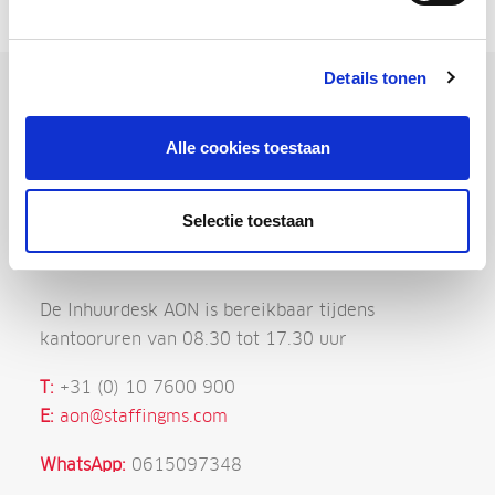
Details tonen
Alle cookies toestaan
Selectie toestaan
Inhuurdesk AON
De Inhuurdesk AON is bereikbaar tijdens
kantooruren van 08.30 tot 17.30 uur
T:
+31 (0) 10 7600 900
E:
aon@staffingms.com
WhatsApp:
0615097348