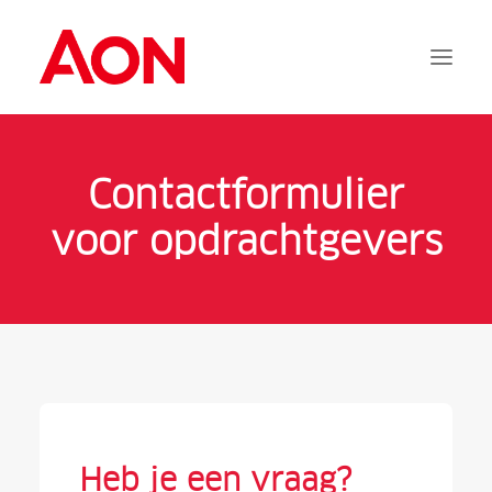
Aanvragen
Contactformulier
Documentatie
voor opdrachtgevers
Services
FAQ
Contact
Inloggen
Heb je een vraag?