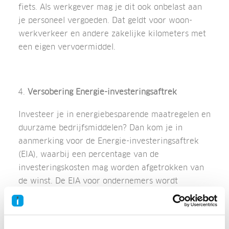
fiets. Als werkgever mag je dit ook onbelast aan
je personeel vergoeden. Dat geldt voor woon-
werkverkeer en andere zakelijke kilometers met
een eigen vervoermiddel.
Versobering Energie-investeringsaftrek
Investeer je in energiebesparende maatregelen en
duurzame bedrijfsmiddelen? Dan kom je in
aanmerking voor de Energie-investeringsaftrek
(EIA), waarbij een percentage van de
investeringskosten mag worden afgetrokken van
de winst. De EIA voor ondernemers wordt
verlengd tot 2028, maar het percentage dat
daarbij kan worden afgetrokken daalt in 2024
van 45,5% naar 40%. De investering bedraagt