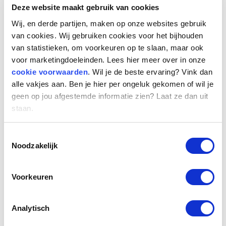
minimaal €2500 en maximaal €136 miljoen. Het
Deze website maakt gebruik van cookies
kan dus lonend zijn om in 2023 grote
Wij, en derde partijen, maken op onze websites gebruik
investeringen te doen om te profiteren van het
van cookies. Wij gebruiken cookies voor het bijhouden
hogere percentage.
van statistieken, om voorkeuren op te slaan, maar ook
voor marketingdoeleinden. Lees hier meer over in onze
cookie voorwaarden
. Wil je de beste ervaring? Vink dan
alle vakjes aan. Ben je hier per ongeluk gekomen of wil je
Wijzigingen in Box 1-inkomen
geen op jou afgestemde informatie zien? Laat ze dan uit
staan.
Het belastingtarief voor inkomen in Box 1 wordt
gewijzigd. In 2024 betaalt men binnen die box
Toestemmingsselectie
36,97% belasting over inkomen tot €75.624, een
Noodzakelijk
lichte stijging ten opzichte van 2023. Voor
inkomen boven €75.624 blijft het tarief op 49,5%.
Het bedrag van deze schrijfgrenzen stijgt dit jaar
Voorkeuren
minder dan de inflatie, waardoor je eerder het
hogere tarief van de tweede schijf bereikt.
Analytisch