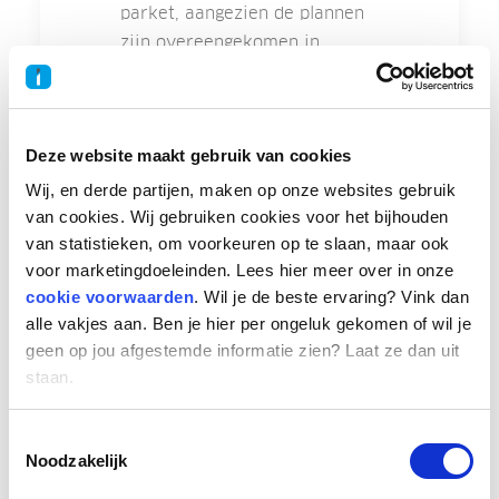
parket, aangezien de plannen
zijn overeengekomen in
overleg tussen werkgevers en
werknemers, en Nederland
heeft toegezegd aan de
Deze website maakt gebruik van cookies
Europese Unie om
zelfstandigen meer
Wij, en derde partijen, maken op onze websites gebruik
bescherming te bieden tegen
van cookies. Wij gebruiken cookies voor het bijhouden
van statistieken, om voorkeuren op te slaan, maar ook
de gevolgen van
voor marketingdoeleinden. Lees hier meer over in onze
arbeidsongeschiktheid door
cookie voorwaarden
. Wil je de beste ervaring? Vink dan
middel van een dergelijke
alle vakjes aan. Ben je hier per ongeluk gekomen of wil je
verzekering.
geen op jou afgestemde informatie zien? Laat ze dan uit
staan.
Handhaving van
arbeidsrelaties
Toestemmingsselectie
Ook over het onderwerp
Noodzakelijk
‘handhaving van
arbeidsrelaties’ door de