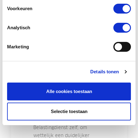
Belastingdienst is een hoop te
Voorkeuren
doen. In het coalitieakkoord is
vastgelegd dat het
Analytisch
handhavingsmoratorium per 1
januari 2025 beëindigt. Kort
Marketing
voor het kabinetsval is een
motie aangenomen van de
PvdA en GroenLinks om
sectorale handhaving in te
Details tonen
voeren, te beginnen in de
maatschappelijke sectoren
Alle cookies toestaan
zoals zorg, onderwijs en
kinderopvang. Hiervoor is
geen nieuwe wet nodig, maar
Selectie toestaan
wel wenselijk, ook voor de
Belastingdienst zelf, om
wettelijk een duidelijker