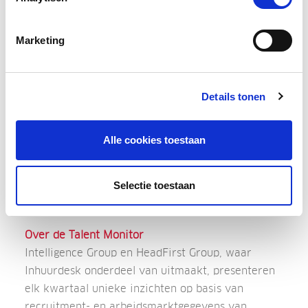
maatregelen om tarieven van professionals op
lopende opdrachten te indexeren; ze geven de
Marketing
voorkeur aan een prestatiegerichte aanpak.
Hogere tarieven worden vooral betaald bij
nieuwe opdrachten.
Details tonen
Kortom, hoewel het voorspellingsmodel is
ontregeld, delen we nog steeds waardevolle
Alle cookies toestaan
inzichten en verwachtingen voor de toekomstige
tariefontwikkelingen in de arbeidsmarkt.
Selectie toestaan
Benieuwd naar alle resultaten? Download deze
editie van de Talent Monitor
hier
.
Over de Talent Monitor
Intelligence Group en HeadFirst Group, waar
Inhuurdesk onderdeel van uitmaakt, presenteren
elk kwartaal unieke inzichten op basis van
recruitment- en arbeidsmarktgegevens van