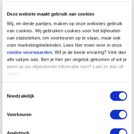
voorspellingsmodel momenteel niet naar behoren
functioneert. Dit heeft ertoe geleid dat we voor
Deze website maakt gebruik van cookies
2023 geen vergelijkbaar tariefvoorspelling als
Wij, en derde partijen, maken op onze websites gebruik
vorig jaar kunnen bieden.
van cookies. Wij gebruiken cookies voor het bijhouden
van statistieken, om voorkeuren op te slaan, maar ook
In deze editie van de Talent Monitor werpen we
voor marketingdoeleinden. Lees hier meer over in onze
een terugblik op de tariefontwikkelingen in 2022
cookie voorwaarden
. Wil je de beste ervaring? Vink dan
en delen we onze verwachtingen voor 2023,
alle vakjes aan. Ben je hier per ongeluk gekomen of wil je
waaronder:
geen op jou afgestemde informatie zien? Laat ze dan uit
staan.
In 2022 zijn de uurtarieven van professionals
gemiddeld met 3,8% gestegen.
Toestemmingsselectie
Uurtarieven van professionals in 2023 zullen
Noodzakelijk
naar verwachting gemiddeld met 4% tot 6%
stijgen. Dit wordt beïnvloed door diverse
Voorkeuren
factoren, zoals het gelijk lopen met
ontwikkelingen in de CAO-tarieven.
Ook nemen opdrachtgevers geen drastische
Analytisch